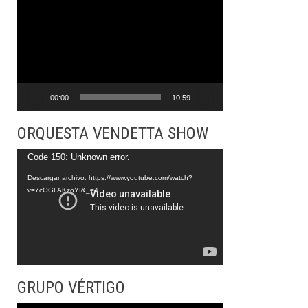
Reproductor
de
vídeo
00:00
10:59
ORQUESTA VENDETTA SHOW
Reproductor
Code 150: Unknown error.
de
Descargar archivo: https://www.youtube.com/watch?
v=7cOGFAKzoYI&_=4
vídeo
GRUPO VÉRTIGO