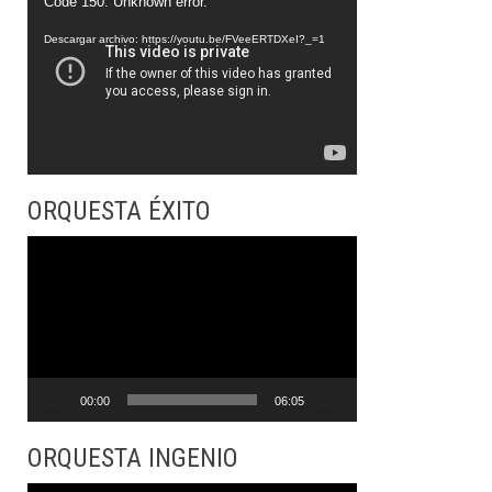
Reproductor
Code 150: Unknown error.
de
Descargar archivo: https://youtu.be/FVeeERTDXeI?_=1
vídeo
ORQUESTA ÉXITO
Reproductor
de
vídeo
00:00
06:05
ORQUESTA INGENIO