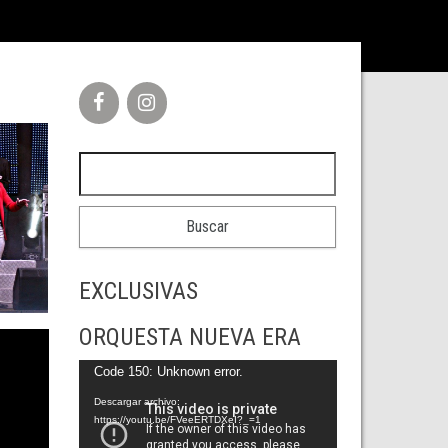
Buscar:
EXCLUSIVAS
ORQUESTA NUEVA ERA
Reproductor
Code 150: Unknown error.
de
Descargar archivo:
https://youtu.be/FVeeERTDXeI?_=1
vídeo