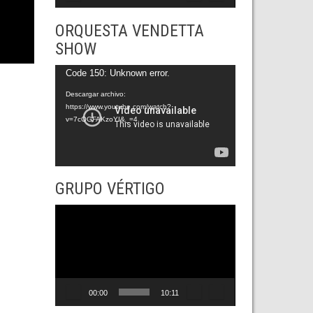
ORQUESTA VENDETTA
SHOW
Reproductor
Code 150: Unknown error.
de
Descargar archivo:
https://www.youtube.com/watch?
vídeo
v=7cOGFAKzoYI&_=4
GRUPO VÉRTIGO
Reproductor
de
vídeo
00:00
10:11