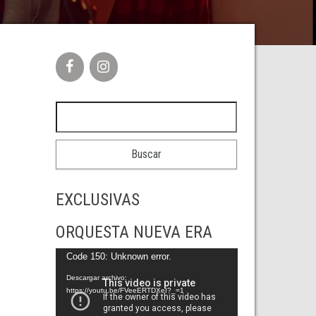
Buscar:
EXCLUSIVAS
ORQUESTA NUEVA ERA
Reproductor
Code 150: Unknown error.
de
Descargar archivo:
https://youtu.be/FVeeERTDXeI?_=1
vídeo