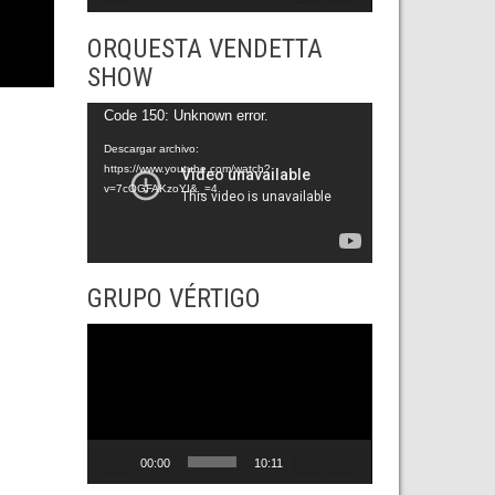
ORQUESTA VENDETTA
SHOW
Reproductor
Code 150: Unknown error.
de
Descargar archivo:
https://www.youtube.com/watch?
vídeo
v=7cOGFAKzoYI&_=4
GRUPO VÉRTIGO
Reproductor
de
vídeo
00:00
10:11