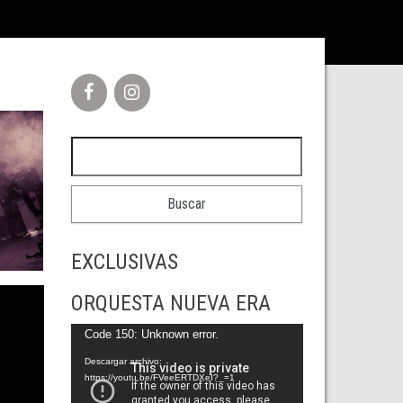
Buscar:
EXCLUSIVAS
ORQUESTA NUEVA ERA
Reproductor
Code 150: Unknown error.
de
Descargar archivo:
https://youtu.be/FVeeERTDXeI?_=1
vídeo