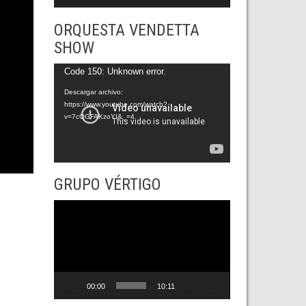
ORQUESTA VENDETTA
SHOW
Reproductor
Code 150: Unknown error.
de
Descargar archivo:
https://www.youtube.com/watch?
vídeo
v=7cOGFAKzoYI&_=4
GRUPO VÉRTIGO
Reproductor
de
vídeo
00:00
10:11