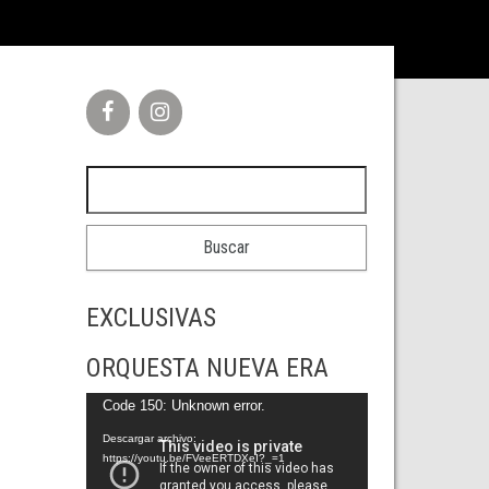
Buscar:
EXCLUSIVAS
ORQUESTA NUEVA ERA
Reproductor
Code 150: Unknown error.
de
Descargar archivo:
https://youtu.be/FVeeERTDXeI?_=1
vídeo